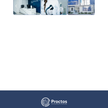
Conheça mais sobre a Clínica
Proctos
Nossa clínica está estrategicamente localizada na Rua Irmã Beata, nº 380,
Centro, Montes Claros -MG, próximo ao Hospital Santa Casa – ponto de
referência ideal para quem vem de qualquer cidade do Brasil.
Nossa clínica foi projetada para proporcionar um ambiente acolhedor,
moderno e equipado com a melhor tecnologia, garantindo a melhor
experiência para você.