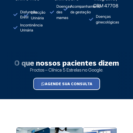
CRM 47708
Doenças
Acompanhamento
Disfunção
das
da gestação
Infecção
Doenças
Erétil
mamas
Urinária
ginecológicas
Incontinência
Urinária
O que nossos pacientes dizem
Proctos – Clínica 5 Estrelas no Google.
AGENDE SUA CONSULTA