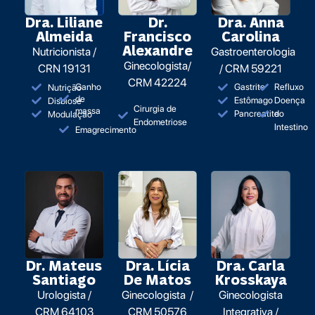
Dra. Anna
Dra. Liliane
Dr.
Carolina
Almeida
Francisco
Alexandre
Gastroenterologia
Nutricionista /
Ginecologista/
/ CRM 59221
CRN 19131
CRM 42224
Ganho
Gastrite
Refluxo
Nutrição
de
Estômago
Doença
Disbiose
Cirurgia de
massa
Pancreatite
do
Modulação
Endometriose
Intestino
Emagrecimento
Dr. Mateus
Dra. Lícia
Dra. Carla
Santiago
De Matos
Krosskaya
Urologista /
Ginecologista /
Ginecologista
CRM 64103
CRM 50576
Integrativa /