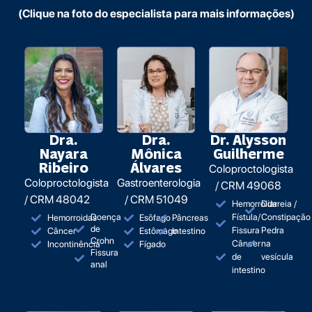
(Clique na foto do especialista para mais informações)
Dra.
Dra.
Dr. Alysson
Nayara
Mônica
Guilherme
Ribeiro
Álvares
Coloproctologista
Coloproctologista
Gastroenterologia
/ CRM 49068
/ CRM 48042
/ CRM 51049
Hemorroida
Diarreia /
Doença
Fístula/
Constipação
Hemorroidas
Esôfago
Pâncreas
de
Fissura
Pedra
Câncer
Estômago
Intestino
Crohn
Câncer
na
Incontinência
Fígado
Fissura
de
vesícula
anal
intestino