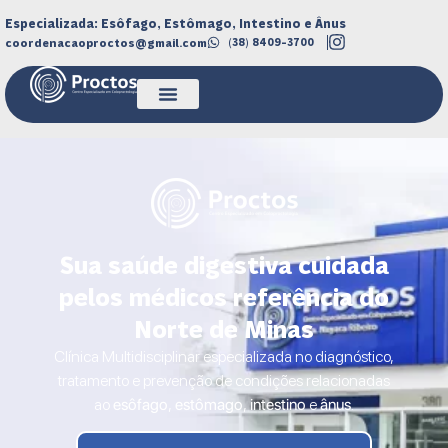
Especializada: Esôfago, Estômago, Intestino e Ânus
coordenacaoproctos@gmail.com
(38) 8409-3700
Sua saúde digestiva cuidada
pelos médicos referência do
Norte de Minas
Clínica Multidisciplinar especializada no diagnóstico,
tratamento e prevenção de condições relacionadas
ao
esôfago
,
estômago
,
intestino
e
ânus
.