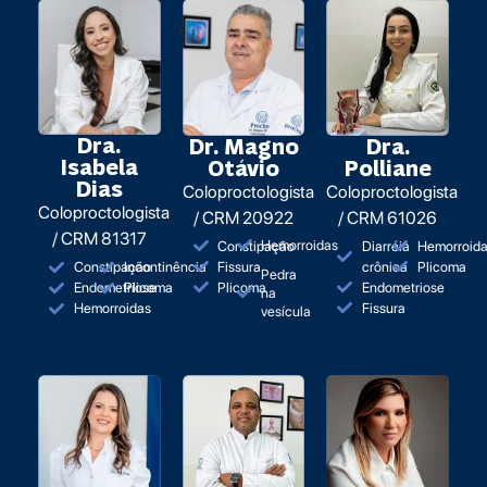
Dra.
Dr. Magno
Dra.
Isabela
Otávio
Polliane
Dias
Coloproctologista
Coloproctologista
Coloproctologista
/ CRM 20922
/ CRM 61026
/ CRM 81317
Hemorroidas
Constipação
Diarréia
Hemorroid
Fissura
crônica
Plicoma
Constipação
Incontinência
Pedra
Plicoma
Endometriose
Endometriose
Plicoma
na
Fissura
Hemorroidas
vesícula