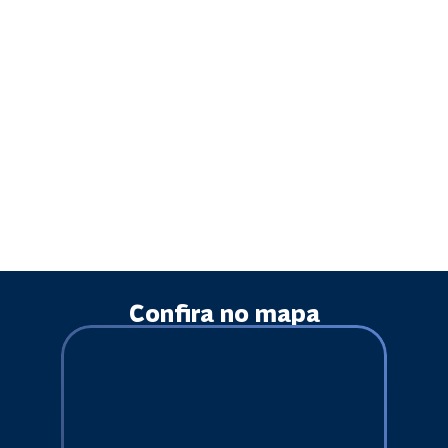
Conheça mais sobre a Clínica
Proctos
Nossa clínica está estrategicamente localizada na Rua Irmã Beata, nº 380,
Centro, Montes Claros -MG, próximo ao Hospital Santa Casa – ponto de
referência ideal para quem vem de qualquer cidade do Brasil.
Nossa clínica foi projetada para proporcionar um ambiente acolhedor,
moderno e equipado com a melhor tecnologia, garantindo a melhor
experiência para você.
Confira no mapa